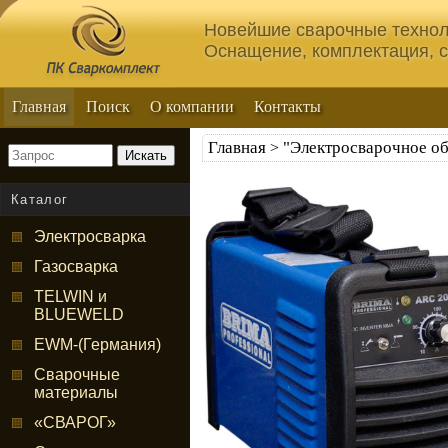
Новейшие сварочные технол
Оснащение, комплектация, 
Главная
Поиск
О компании
Контакты
Главная
"Электросварочное о
>
Искать
Каталог
Электросварка
Газосварка
TELWIN и
BLUEWELD
EWM-(Германия)
Сварочные
материалы
«СВАРОГ»