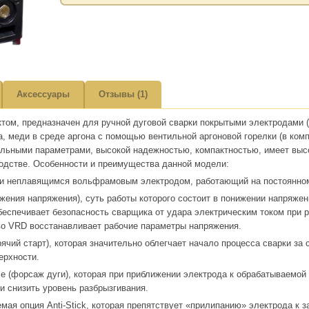
Аксессуары
Отзывы (1)
ктом, предназначен для ручной дуговой сварки покрытыми электродами
, меди в среде аргона с помощью вентильной аргоновой горелки (в ком
ильными параметрами, высокой надежностью, компактностью, имеет выс
водстве. Особенности и преимущества данной модели:
ки неплавящимся вольфрамовым электродом, работающий на постоянном т
ижения напряжения), суть работы которого состоит в понижении напряжен
беспечивает безопасность сварщика от удара электрическим током при р
тво VRD восстанавливает рабочие параметры напряжения.
рячий старт), которая значительно облегчает начало процесса сварки за
ерхности.
ce (форсаж дуги), которая при приближении электрода к обрабатываемой
и снизить уровень разбрызгивания.
мая опция Anti-Stick, которая препятствует «прилипанию» электрода к з