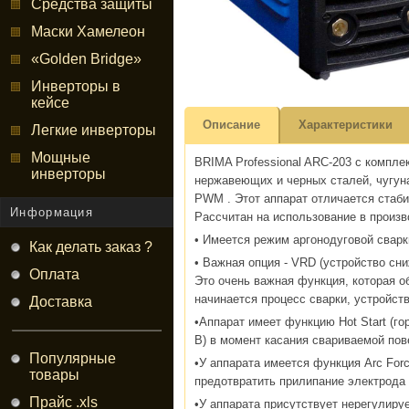
Средства защиты
Маски Хамелеон
«Golden Bridge»
Инверторы в
кейсе
Описание
Характеристики
Легкие инверторы
Мощные
BRIMA Professional ARC-203 с компле
инверторы
нержавеющих и черных сталей, чугуна
PWM . Этот аппарат отличается стаб
Информация
Рассчитан на использование в произ
• Имеется режим аргонодуговой свар
Как делать заказ ?
• Важная опция - VRD (устройство сн
Оплата
Это очень важная функция, которая о
начинается процесс сварки, устройс
Доставка
•Аппарат имеет функцию Hot Start (го
В) в момент касания свариваемой пов
Популярные
•У аппарата имеется функция Arc For
товары
предотвратить прилипание электрода 
Прайс .xls
•У аппарата присутствует нерегулируе