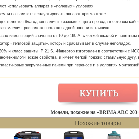
яют использовать аппарат в «полевых» условиях.
ремня позволяют эксплуатировать аппарат при монтаже
ществляется благодаря наличию заземляющего провода в сетевом кабеле
заземления, расположенного на задней панели источника.
лавно изменяющий значения от 10 до 180 А, с четкой шкалой и понятным
атор «тепловой защиты», который срабатывает в случае неполадок.
0% и класс защиты IP 21 S. •Инвертор изготовлен в соответствии с ИС
очно-технологические свойства, и имеет легкий поджиг, стабильную дугу
 пластиковые закругленные панели при переносе и в условиях монтажн
Модели, похожие на «BRIMA ARC 203-
Похожие товары