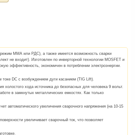
 (режим ММА или РДС), а также имеется возможность сварки
плект не входит). Изготовлен по инверторной технологии MOSFET и
окую эффективность, экономичен в потреблении электроэнергии.
оке DC с возбуждением дуги касанием (TIG Lift).
ия холостого хода источника до безопасных для человека 9 вольт.
аботе в замкнутых металлических емкостях. Как только
 счет автоматического увеличения сварочного напряжения (на 10-15
 поверхности увеличивает сварочный ток, что позволяет
аготовке.