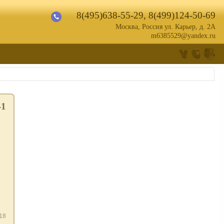
8(495)638-55-29
,
8(499)124-50-69
Москва, Россия ул. Карьер, д. 2А
m6385529@yandex.ru
-1
18