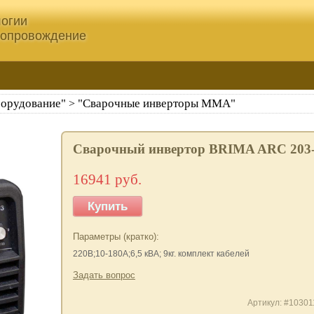
огии
сопровождение
борудование"
"Сварочные инверторы ММА"
>
Сварочный инвертор BRIMA ARC 203
16941 руб.
Купить
Параметры (кратко):
220В;10-180А;6,5 кВА; 9кг. комплект кабелей
Задать вопрос
Артикул: #10301