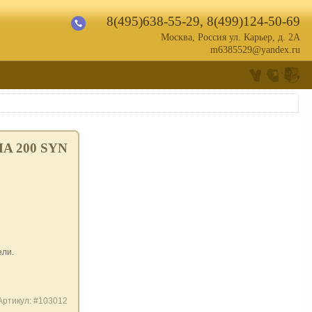
8(495)638-55-29
,
8(499)124-50-69
Москва, Россия ул. Карьер, д. 2А
m6385529@yandex.ru
A 200 SYN
ели.
Артикул: #103012