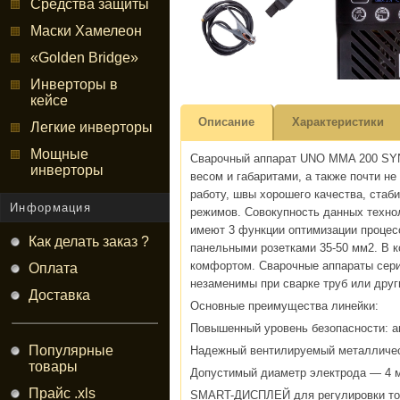
Средства защиты
Маски Хамелеон
«Golden Bridge»
Инверторы в
кейсе
Описание
Характеристики
Легкие инверторы
Мощные
Сварочный аппарат UNO MMA 200 SYN 
инверторы
весом и габаритами, а также почти н
работу, швы хорошего качества, ста
Информация
режимов. Совокупность данных технол
имеют 3 функции оптимизации процес
Как делать заказ ?
панельными розетками 35-50 мм2. В к
комфортом. Сварочные аппараты сери
Оплата
незаменимы при сварке труб или друг
Доставка
Основные преимущества линейки:
Повышенный уровень безопасности: а
Популярные
Надежный вентилируемый металличес
товары
Допустимый диаметр электрода — 4 
Прайс .xls
SMART-ДИСПЛЕЙ для регулировки 