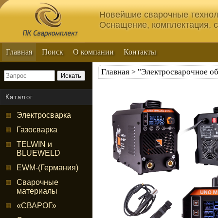
Новейшие сварочные технол
Оснащение, комплектация, 
Главная
Поиск
О компании
Контакты
Главная
"Электросварочное о
>
Искать
Каталог
Электросварка
Газосварка
TELWIN и
BLUEWELD
EWM-(Германия)
Сварочные
материалы
«СВАРОГ»