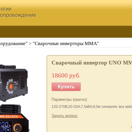
огии
сопровождение
борудование"
"Сварочные инверторы ММА"
>
Сварочный инвертор UNO MM
18600 руб.
Купить
Параметры (кратко):
120-270В;20-20А;7,5кВА;6,0кг синергия; все каб
Задать вопрос