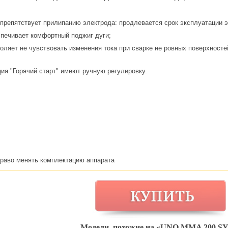
g" препятствует прилипанию электрода: продлевается срок эксплуатации 
еспечивает комфортный поджиг дуги;
оляет не чувствовать изменения тока при сварке не ровных поверхностей
ия "Горячий старт" имеют ручную регулировку.
право менять комплектацию аппарата
Модели, похожие на «UNO MMA 200 SY