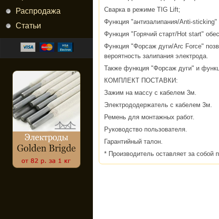
Сварка в режиме TIG Lift;
Распродажа
Функция "антизалипания/Anti-stickin
Статьи
Функция "Горячий старт/Hot start" об
Функция "Форсаж дуги/Arc Force" позв
вероятность залипания электрода.
Также функция "Форсаж дуги" и функц
КОМПЛЕКТ ПОСТАВКИ:
Зажим на массу с кабелем 3м.
Электрододержатель с кабелем 3м.
Ремень для монтажных работ.
Руководство пользователя.
Гарантийный талон.
* Производитель оставляет за собой 