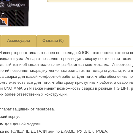
Аксессуары
Отзывы (0)
инверторного типа выполнен по последней IGBT технологии, которая п
е издает шума. Аппарат позволяет производить сварку постоянным токо
бильный ток и обладает маленьким разбрызгиванием металла. Инвертор
огий позволяет сварщику легко настроить ток по толщине детали, или 
са сварки для вашей комфортной работы. Для того, чтобы обеспечить
омплекте есть всё для того, чтобы сразу приступить к работе, а свароч
и UNO MMA SYN также имеют возможность сварки в режиме TIG LIFT, рег
их более ответственных конструкций.
ппарат защищен от перегрева.
кий корпус.
мм для данной модели.
тока по ТОЛЩИНЕ ДЕТАЛИ или по ДИАМЕТРУ ЭЛЕКТРОДА;