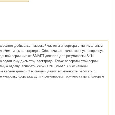
озволяет добиваться высокой частоты инвертора с минимальным
м любим типом электродов. Обеспечивает качественную сварочную
ы данной серии имеют SMART-дисплей для регулировки SYN-
по заданному диаметру электрода. Также аппараты этой серии
 полную отдачу, аппараты серии UNO MMA SYN оснащены
ные кабели длиной 3 м каждый дадут возможность работать с
улировку форсажа дуги и регулировку горячего старта, которые