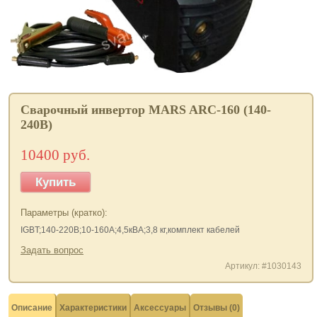
Сварочный инвертор MARS ARC-160 (140-
240В)
10400 руб.
Купить
Параметры (кратко):
IGBT;140-220В;10-160А;4,5кВА;3,8 кг,комплект кабелей
Задать вопрос
Артикул: #1030143
Описание
Характеристики
Аксессуары
Отзывы (0)