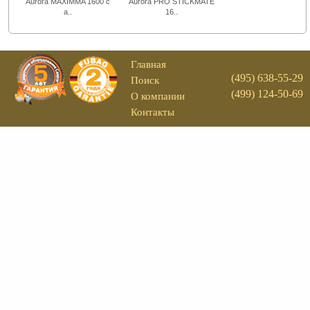
Aurora MAXIMMA 1600 с
Aurora PRO STICKMATE
а..
16..
Главная
(495) 638-55-29
Поиск
(499) 124-50-69
О компании
Контакты