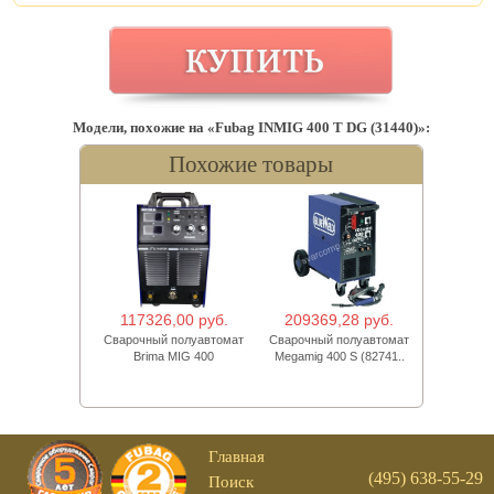
Модели, похожие на «Fubag INMIG 400 T DG (31440)»:
Похожие товары
117326,00 руб.
209369,28 руб.
Сварочный полуавтомат
Сварочный полуавтомат
Brima MIG 400
Megamig 400 S (82741..
Главная
(495) 638-55-29
Поиск