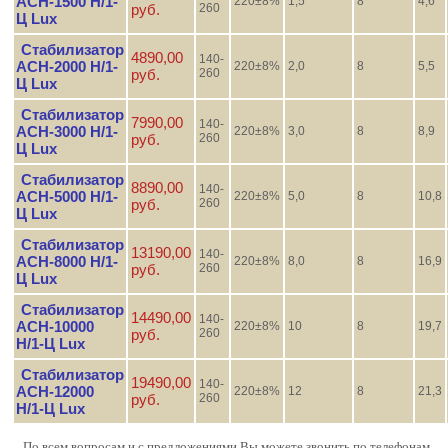
АСН-1500 Н/1-
220±8%
1,5
8
4,6
руб.
260
Ц Lux
Стабилизатор
4890,00
140-
АСН-2000 Н/1-
220±8%
2,0
8
5,5
руб.
260
Ц Lux
Стабилизатор
7990,00
140-
АСН-3000 Н/1-
220±8%
3,0
8
8,9
руб.
260
Ц Lux
Стабилизатор
8890,00
140-
АСН-5000 Н/1-
220±8%
5,0
8
10,8
руб.
260
Ц Lux
Стабилизатор
13190,00
140-
АСН-8000 Н/1-
220±8%
8,0
8
16,9
руб.
260
Ц Lux
Стабилизатор
14490,00
140-
АСН-10000
220±8%
10
8
19,7
руб.
260
Н/1-Ц Lux
Стабилизатор
19490,00
140-
АСН-12000
220±8%
12
8
21,3
руб.
260
Н/1-Ц Lux
По всем вопросам и с предложениями Вы можете звонить по телефонам,