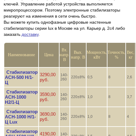
ключей. Управление работой устройства выполняется
микропроцессором. Поэтому электронные стабилизаторы
реагируют на изменения в сети очень быстро.
Вы можете купить однофазные цифровые настенные
стабилизаторы серии lux в Москве на ул. Карьер д. 2с4 либо
заказать
доставку
.
Вх.
Вых.
Мощность,
Точность,
Вес,
Наименование
Цена
напр.
напр. В
кВт
%
кг
В
Стабилизатор
3290,00
140-
АСН-500 Н/1-
220±8%
0,5
8
2,6
руб.
260
Ц
Стабилизатор
3590,00
140-
АСН-1000
220±8%
1,0
8
3,7
руб.
260
Н2/1-Ц
Стабилизатор
3690,00
140-
АСН-1000 Н/1-
220±8%
1,0
8
4
руб.
260
Ц Lux
Стабилизатор
4190,00
140-